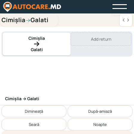
Cimișlia
Galati
→
Cimișlia
Add return
Galati
Cimișlia → Galati
Dimineață
După-amiază
Seară
Noapte