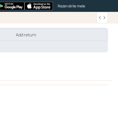
Rezervările mele
Add return