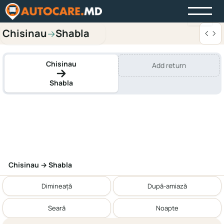
Chisinau
Shabla
→
Chisinau
Add return
Shabla
Chisinau → Shabla
Dimineață
După-amiază
Seară
Noapte