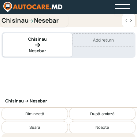
Chisinau
Nesebar
→
Chisinau
Add return
Nesebar
Chisinau → Nesebar
Dimineață
După-amiază
Seară
Noapte