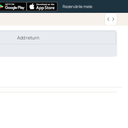
Rezervările mele
Add return