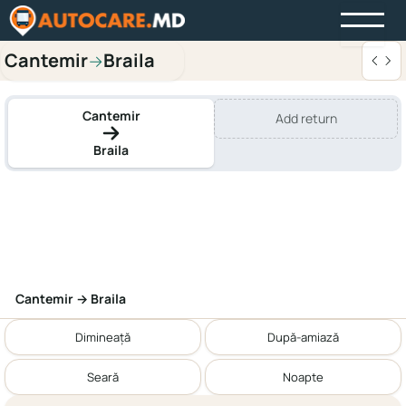
Cantemir
Braila
→
Cantemir
Add return
Braila
Cantemir → Braila
Dimineață
După-amiază
Seară
Noapte