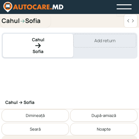
Cahul
Sofia
→
Cahul
Add return
Sofia
Cahul → Sofia
Dimineață
După-amiază
Seară
Noapte