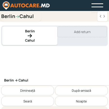
Berlin
Cahul
→
Berlin
Add return
Cahul
Berlin → Cahul
Dimineață
După-amiază
Seară
Noapte