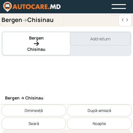
Bergen
Chisinau
→
Bergen
Add return
Chisinau
Bergen → Chisinau
Dimineață
După-amiază
Seară
Noapte