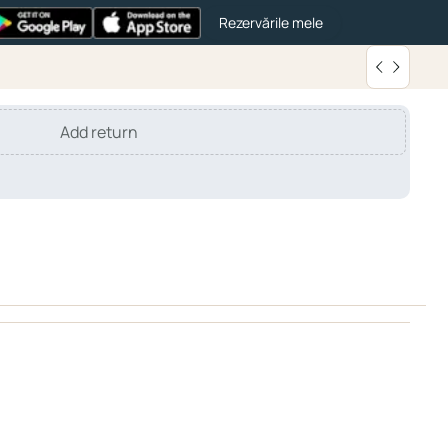
Rezervările mele
Add return