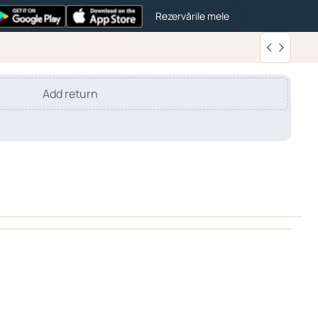
Rezervările mele
Add return