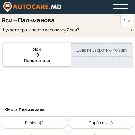
Яси
Пальманова
→
Шукаєте транспорт з аеропорту Ясси?
Яси
Додати Зворотню поїздку
Пальманова
Яси → Пальманова
Dimineață
După-amiază