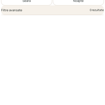
Seară
Noapte
Filtre avansate
0 rezultate