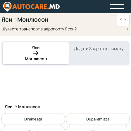
Яси
Монлюсон
→
Шукаєте транспорт з аеропорту Ясси?
Яси
Додати Зворотню поїздку
Монлюсон
Яси → Монлюсон
Dimineață
După-amiază