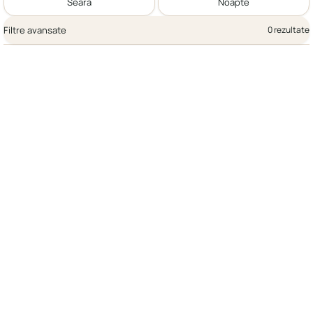
Seară
Noapte
Filtre avansate
0 rezultate