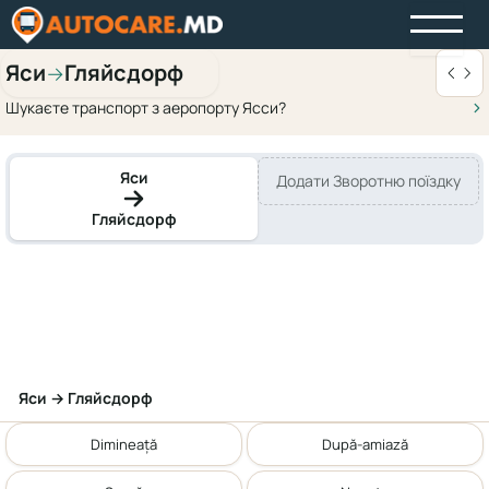
Яси
Гляйсдорф
→
Шукаєте транспорт з аеропорту Ясси?
Яси
Додати Зворотню поїздку
Гляйсдорф
Яси → Гляйсдорф
Dimineață
După-amiază