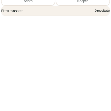
Seară
Noapte
Filtre avansate
0 rezultate