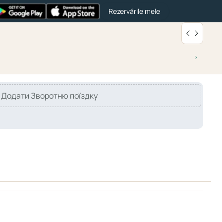
Rezervările mele
Додати Зворотню поїздку