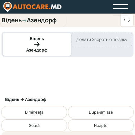
Відень
Азендорф
→
Відень
Додати Зворотню поїздку
Азендорф
Відень → Азендорф
Dimineață
După-amiază
Seară
Noapte