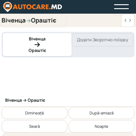
Віченца
Ораштіє
→
Віченца
Додати Зворотню поїздку
Ораштіє
Віченца → Ораштіє
Dimineață
După-amiază
Seară
Noapte