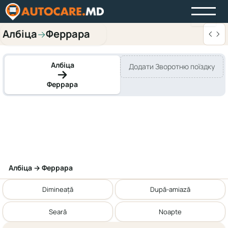
Албіца
Феррара
→
Албіца
Додати Зворотню поїздку
Феррара
Албіца → Феррара
Dimineață
După-amiază
Seară
Noapte