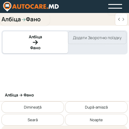
Албіца
Фано
→
Албіца
Додати Зворотню поїздку
Фано
Албіца → Фано
Dimineață
După-amiază
Seară
Noapte