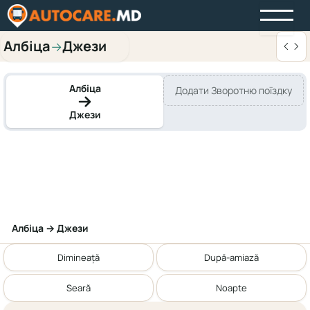
Албіца
Джези
→
Албіца
Додати Зворотню поїздку
Джези
Албіца → Джези
Dimineață
După-amiază
Seară
Noapte