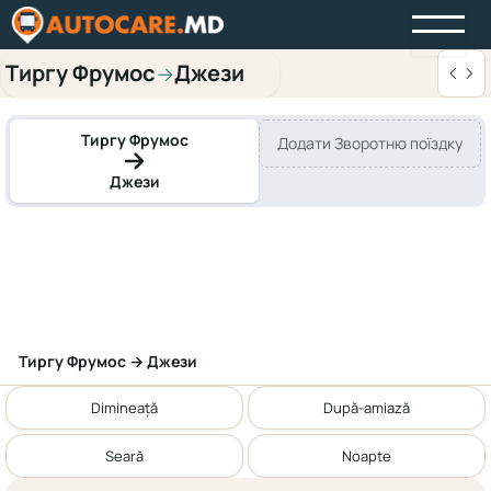
Тиргу Фрумос
Джези
→
Тиргу Фрумос
Додати Зворотню поїздку
Джези
Тиргу Фрумос → Джези
Dimineață
După-amiază
Seară
Noapte