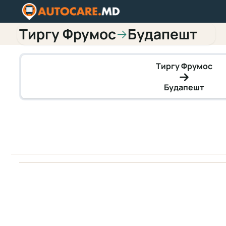
Тиргу Фрумос
Будапешт
→
Тиргу Фрумос
Будапешт