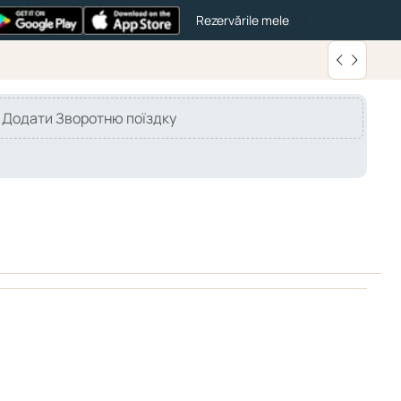
Rezervările mele
Додати Зворотню поїздку