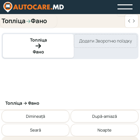
Топліца
Фано
→
Топліца
Додати Зворотню поїздку
Фано
Топліца → Фано
Dimineață
După-amiază
Seară
Noapte