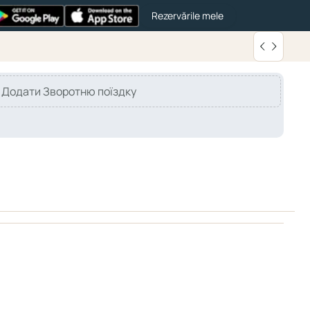
Rezervările mele
Додати Зворотню поїздку