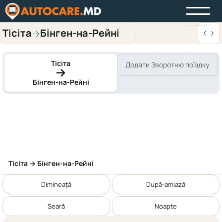
Тісіта
Бінген-на-Рейні
→
Тісіта
Додати Зворотню поїздку
Бінген-на-Рейні
Тісіта → Бінген-на-Рейні
Dimineață
După-amiază
Seară
Noapte