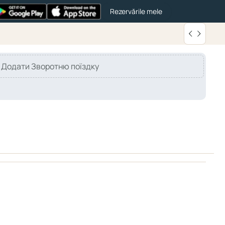
Rezervările mele
Додати Зворотню поїздку