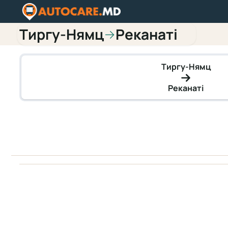
Тиргу-Нямц
Реканаті
→
Тиргу-Нямц
Реканаті