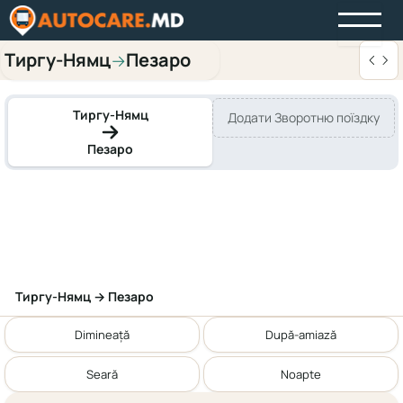
Тиргу-Нямц
Пезаро
→
Тиргу-Нямц
Додати Зворотню поїздку
Пезаро
Тиргу-Нямц → Пезаро
Dimineață
După-amiază
Seară
Noapte