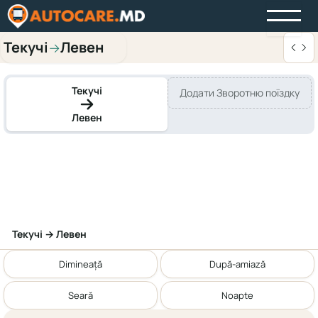
Текучі
Левен
→
Текучі
Додати Зворотню поїздку
Левен
Текучі → Левен
Dimineață
După-amiază
Seară
Noapte