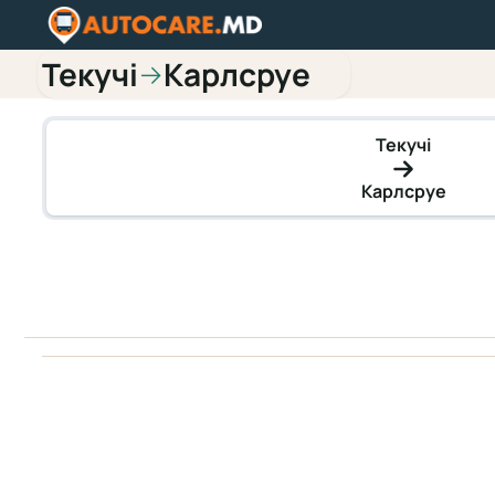
Текучі
Карлсруе
→
Текучі
Карлсруе