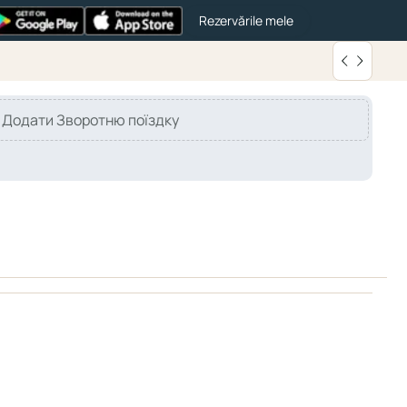
Rezervările mele
Додати Зворотню поїздку