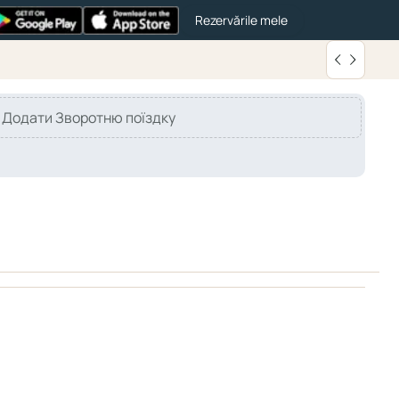
Rezervările mele
Додати Зворотню поїздку