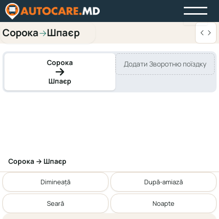
Сорока
Шпаєр
→
Сорока
Додати Зворотню поїздку
Шпаєр
Сорока → Шпаєр
Dimineață
După-amiază
Seară
Noapte