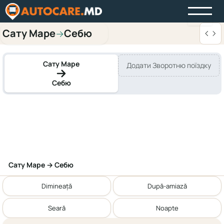
Сату Маре
Себю
→
Сату Маре
Додати Зворотню поїздку
Себю
Сату Маре → Себю
Dimineață
După-amiază
Seară
Noapte