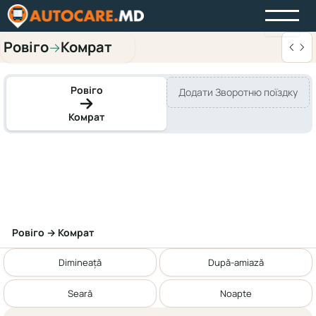
Ровіго
Комрат
→
Ровіго
Додати Зворотню поїздку
Комрат
Ровіго → Комрат
Dimineață
După-amiază
Seară
Noapte