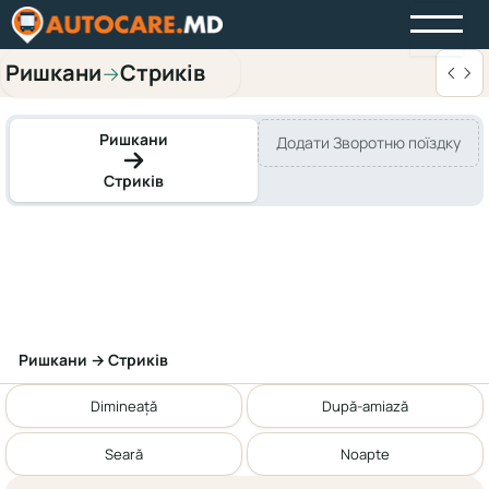
Ришкани
Стриків
→
Ришкани
Додати Зворотню поїздку
Стриків
Ришкани → Стриків
Dimineață
După-amiază
Seară
Noapte