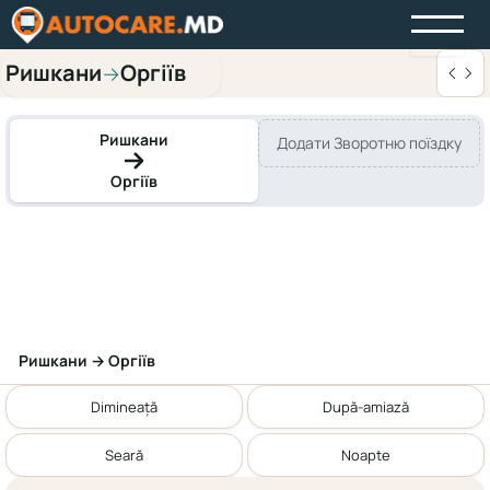
Ришкани
Оргіїв
→
Ришкани
Додати Зворотню поїздку
Оргіїв
Ришкани → Оргіїв
Dimineață
După-amiază
Seară
Noapte