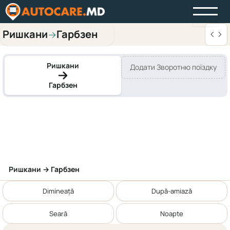
Ришкани
Гарбзен
→
Ришкани
Додати Зворотню поїздку
Гарбзен
Ришкани → Гарбзен
Dimineață
După-amiază
Seară
Noapte