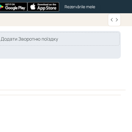
Rezervările mele
Додати Зворотню поїздку