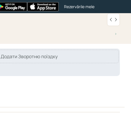
Rezervările mele
Додати Зворотню поїздку