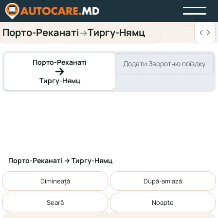
Порто-Реканаті
Тиргу-Нямц
→
Порто-Реканаті
Додати Зворотню поїздку
Тиргу-Нямц
Порто-Реканаті → Тиргу-Нямц
Dimineață
După-amiază
Seară
Noapte