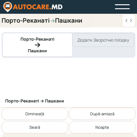
Порто-Реканаті
Пашкани
→
Порто-Реканаті
Додати Зворотню поїздку
Пашкани
Порто-Реканаті → Пашкани
Dimineață
După-amiază
Seară
Noapte