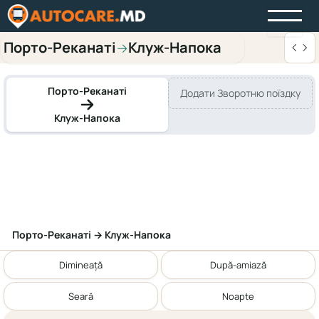
Порто-Реканаті
Клуж-Напока
→
Порто-Реканаті
Додати Зворотню поїздку
Клуж-Напока
Порто-Реканаті → Клуж-Напока
Dimineață
După-amiază
Seară
Noapte