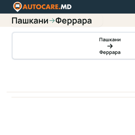
Пашкани
Феррара
→
Пашкани
Феррара