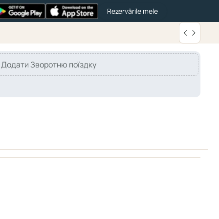
Rezervările mele
Додати Зворотню поїздку