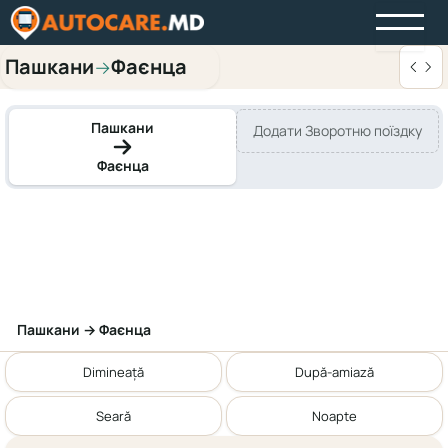
Пашкани
Фаєнца
→
Пашкани
Додати Зворотню поїздку
Фаєнца
Пашкани → Фаєнца
Dimineață
După-amiază
Seară
Noapte