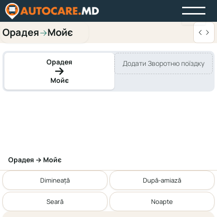
Орадея
Мойє
→
Орадея
Додати Зворотню поїздку
Мойє
Орадея → Мойє
Dimineață
După-amiază
Seară
Noapte