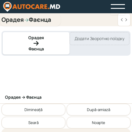
Орадея
Фаєнца
→
Орадея
Додати Зворотню поїздку
Фаєнца
Орадея → Фаєнца
Dimineață
După-amiază
Seară
Noapte