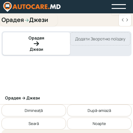
Орадея
Джези
→
Орадея
Додати Зворотню поїздку
Джези
Орадея → Джези
Dimineață
După-amiază
Seară
Noapte