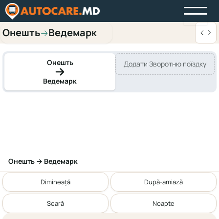
Онешть
Ведемарк
→
Онешть
Додати Зворотню поїздку
Ведемарк
Онешть → Ведемарк
Dimineață
După-amiază
Seară
Noapte