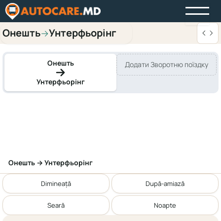
Онешть
Унтерфьорінг
→
Онешть
Додати Зворотню поїздку
Унтерфьорінг
Онешть → Унтерфьорінг
Dimineață
După-amiază
Seară
Noapte