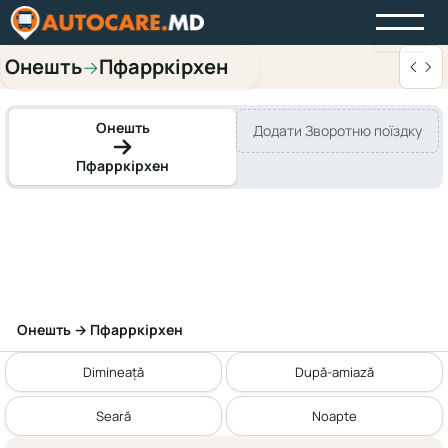
Онешть
Пфарркірхен
→
Онешть
Додати Зворотню поїздку
Пфарркірхен
Онешть → Пфарркірхен
Dimineață
După-amiază
Seară
Noapte