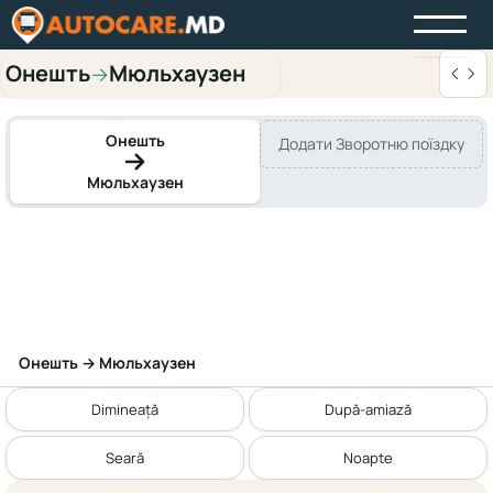
Онешть
Мюльхаузен
→
Онешть
Додати Зворотню поїздку
Мюльхаузен
Онешть → Мюльхаузен
Dimineață
După-amiază
Seară
Noapte